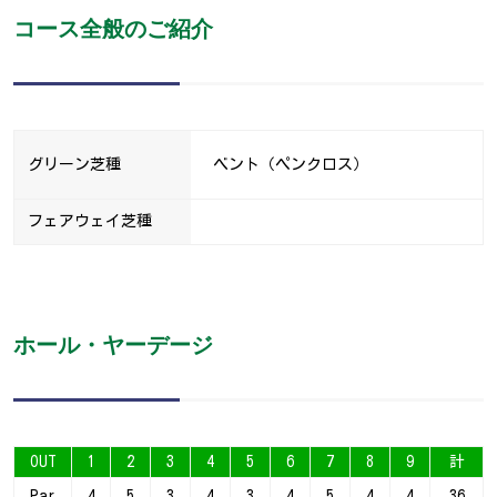
コース全般のご紹介
グリーン芝種
ベント（ペンクロス）
フェアウェイ芝種
ホール・ヤーデージ
OUT
1
2
3
4
5
6
7
8
9
計
Par
4
5
3
4
3
4
5
4
4
36