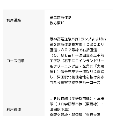
第二京阪道路
利用道路
枚方東IC
阪神高速道路/守口ランプより18㎞
第２京阪道路枚方東ＩＣ出口より
直進し３０７号線で右折直進
（０．８ｋｍ）→津田交差点手前
コース道順
Ｔ字路（右手にコインランドリー
＆クリーニング店・左角に「大黒
屋」）信号を左折→道なりに直進
し、津田駅北側住宅地を抜け突き
当たり警察学校を左折→コース
ＪＲ片町線（学研都市線）・津田
駅（ＪＲ学研都市線（東西線）・
利用鉄道
津田駅下車）
京阪交野線・郡津駅（京阪交野