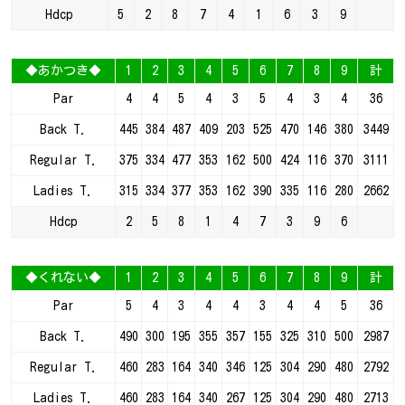
Hdcp
5
2
8
7
4
1
6
3
9
◆あかつき◆
1
2
3
4
5
6
7
8
9
計
Par
4
4
5
4
3
5
4
3
4
36
Back T.
445
384
487
409
203
525
470
146
380
3449
Regular T.
375
334
477
353
162
500
424
116
370
3111
Ladies T.
315
334
377
353
162
390
335
116
280
2662
Hdcp
2
5
8
1
4
7
3
9
6
◆くれない◆
1
2
3
4
5
6
7
8
9
計
Par
5
4
3
4
4
3
4
4
5
36
Back T.
490
300
195
355
357
155
325
310
500
2987
Regular T.
460
283
164
340
346
125
304
290
480
2792
Ladies T.
460
283
164
340
267
125
304
290
480
2713