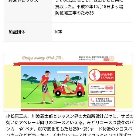
経営トピックス
プが大宮国際ＣＣ、館山ＣＣと共に
買収した。平成22年10月18日より堤
防拡幅工事のため36
加盟団体
NGK
小松原三夫、川波義太郎とレッスン界の大御所設計だけに、サビの
効いたアベレージ向けのコースといえる。みどりコースは数々のバ
ンカーや1ぺナ、OBで変化をもたせ230～250ヤード付近のクロスバ
ンカーなどがやっかい。くれないコースはアウトとインで1回ずつ