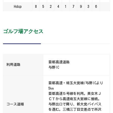
Hdcp
8
5
2
4
1
7
9
3
6
ゴルフ場アクセス
首都高速道路
利用道路
与野IC
首都高速・埼玉大宮線/与野ICより
5㎞
首都高速５号線を利用。美女木Ｊ
ＣＴから高速埼玉大宮線に接続。
コース道順
与野出口で降り、新大宮バイパス
を進む。三橋三丁目交差点で所沢