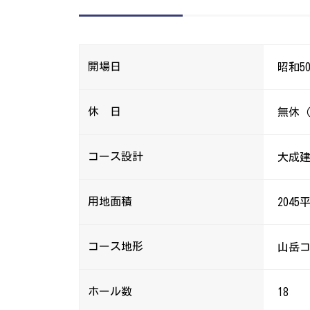
開場日
昭和5
休 日
無休（
コース設計
大成建
用地面積
204
コース地形
山岳
ホール数
18