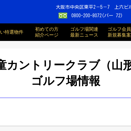
大阪市中央区東平2－5－7 上六ビ
0800-200-8072(パー 72)
初めての方
ゴルフ場関連
ゴルフ会員
買い特選物件
紹介ページ
最新ニュース
新規募集案
童カントリークラブ（山
ゴルフ場情報