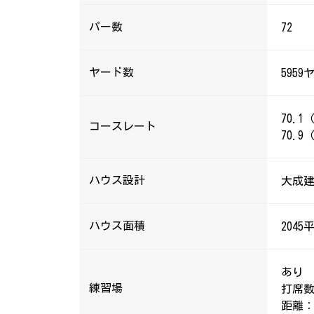
パー数
72
ヤード数
5959
70.
コースレート
70.9
ハウス設計
大成
ハウス面積
204
あり
練習場
打席数
距離：