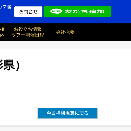
ル７階
お問合せ
権
お役立ち情報
会社概要
内
ツアー開催日程
形県）
会員権相場表に戻る